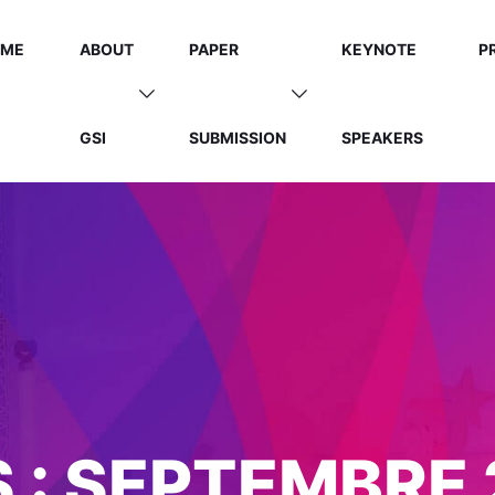
OME
ABOUT
PAPER
KEYNOTE
P
GSI
SUBMISSION
SPEAKERS
 :
SEPTEMBRE 