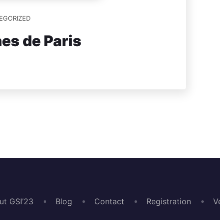
EGORIZED
nes de Paris
ut GSI’23
Blog
Contact
Registration
V